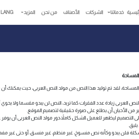
(CURRENT)
ئيسية
خدماتنا
الشركات
الأصناف
من نحن
المزيد
LANG
المساحة
احة، لقد تم توليد هذا النص من مولد النص العربى، حيث يمكنك أن ت
 النص العربى زيادة عدد الفقرات كما تريد، النص لن يبدو مقسما ولا يح
ر من الأحيان أن يطلع على صورة حقيقية لتصميم الموقع.
لتصميم ليظهر للعميل الشكل كاملاً،دور مولد النص العربى أن يوفر ع
ليق.
 فلن يبدو وكأنه نص منسوخ، غير منظم، غير منسق، أو حتى غير مفهوم. لأ