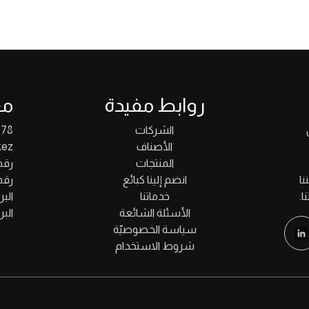
روابط مفيدة
مع
الشركات
 78
الأصناف
kez
المنتجات
رقم اله
نا
انضم إلينا كبائع
رقم اله
ا.
خدماتنا
البريد ا
الأسئلة الشائعة
البريد ال
سياسة الخصوصيّة
شروط الاستخدام