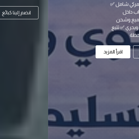
انضم إلينا كبائع
اقرأ المزيد